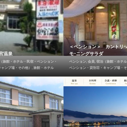
＜ペンション＞ カントリｰ
梨宮温泉
モｰニングサラダ
（旅館・ホテル・民宿・ペンション・
ペンション
,
会員
,
宿泊（旅館・ホテル
キャンプ場・その他）
,
旅館・ホテル
ペンション・貸別荘・キャンプ場・そ