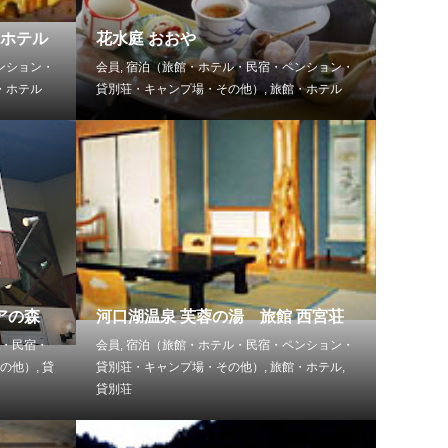
クホテル
花水庭 おおや
ンション・
会員
,
宿泊（旅館・ホテル・民宿・ペンション・
・ホテル
貸別荘・キャンプ場・その他）
,
旅館・ホテル
アの森
河口湖温泉 芙蓉の湯 旅館 西宮荘
・民宿・
会員
,
宿泊（旅館・ホテル・民宿・ペンション・
の他）
,
貸
貸別荘・キャンプ場・その他）
,
旅館・ホテル
,
貸別荘