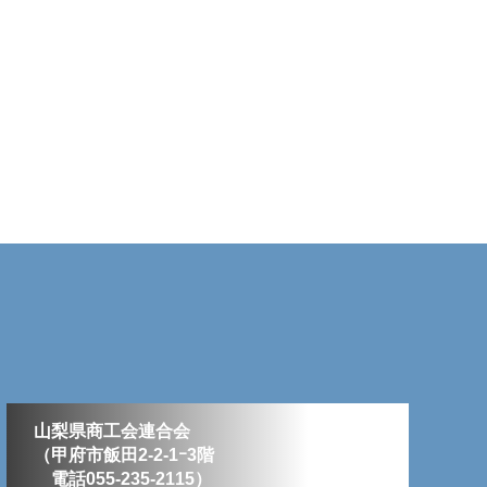
山梨県商工会連合会
（甲府市飯田2-2-1ｰ3階
電話055-235-2115）