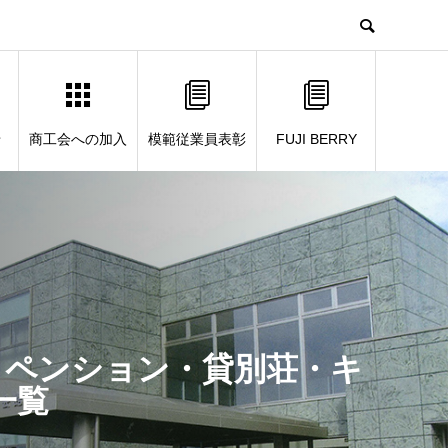
せ
商工会への加入
模範従業員表彰
FUJI BERRY
・ペンション・貸別荘・キ
一覧