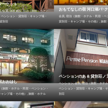
マーケット
おもてなしの宿 河口湖パｰ
場
,
会員
,
体験施設
,
宿泊（旅館・ホテ
・ペンション・貸別荘・キャンプ場・
会員
,
宿泊（旅館・ホテル・民宿・ペ
貸別荘
貸別荘・キャンプ場・その他）
,
旅館
ペンションのあ & 貸別荘ノ
宿おおはし
ペンション
,
会員
,
宿泊（旅館・ホテル
（旅館・ホテル・民宿・ペンション・
ペンション・貸別荘・キャンプ場・そ
キャンプ場・その他）
,
旅館・ホテル
別荘