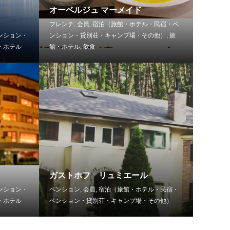
オーベルジュ マーメイド
フレンチ
,
会員
,
宿泊（旅館・ホテル・民宿・ペ
ンション・
ンション・貸別荘・キャンプ場・その他）
,
旅
・ホテル
館・ホテル
,
飲食
ガストホフ リュミエール
ンション・
ペンション
,
会員
,
宿泊（旅館・ホテル・民宿・
・ホテル
ペンション・貸別荘・キャンプ場・その他）