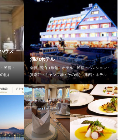
ハウス
湖のホテル
・民宿・
会員
,
宿泊（旅館・ホテル・民宿・ペンション・
の他）
貸別荘・キャンプ場・その他）
,
旅館・ホテル