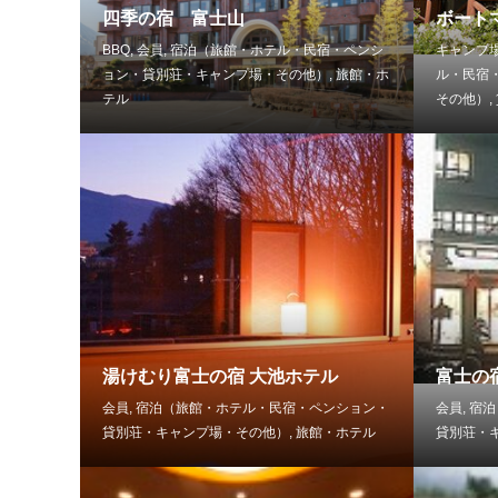
四季の宿 富士山
ボート
BBQ
,
会員
,
宿泊（旅館・ホテル・民宿・ペンシ
キャンプ
ョン・貸別荘・キャンプ場・その他）
,
旅館・ホ
ル・民宿
テル
その他）
,
湯けむり富士の宿 大池ホテル
富士の
会員
,
宿泊（旅館・ホテル・民宿・ペンション・
会員
,
宿泊
貸別荘・キャンプ場・その他）
,
旅館・ホテル
貸別荘・