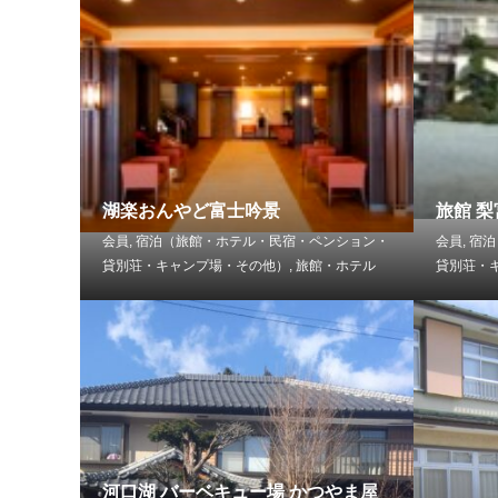
湖楽おんやど富士吟景
旅館 
会員
,
宿泊（旅館・ホテル・民宿・ペンション・
会員
,
宿泊
貸別荘・キャンプ場・その他）
,
旅館・ホテル
貸別荘・
河口湖 バーベキュー場 かつやま屋