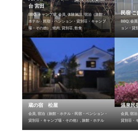
台 宮田
民宿 
BBQ
,
キャンプ場
,
会員
,
体験施設
,
宿泊（旅館・
ホテル・民宿・ペンション・貸別荘・キャンプ
BBQ
,
会員
場・その他）
,
焼肉
,
貸別荘
,
飲食
ョン・貸
蔵の宿 松屋
温泉民
会員
,
宿泊（旅館・ホテル・民宿・ペンション・
会員
,
宿泊
貸別荘・キャンプ場・その他）
,
旅館・ホテル
貸別荘・