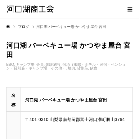
ブログ
河口湖 バーベキュー場 かつやま屋台 宮田
河口湖 バーベキュー場 かつやま屋台 宮
田
BBQ
,
キャンプ場
,
会員
,
体験施設
,
宿泊（旅館・ホテル・民宿・ペンショ
ン・貸別荘・キャンプ場・その他）
,
焼肉
,
貸別荘
,
飲食
名
河口湖 バーベキュー場 かつやま屋台 宮田
称
〒401-0310 山梨県南都留郡富士河口湖町勝山3764