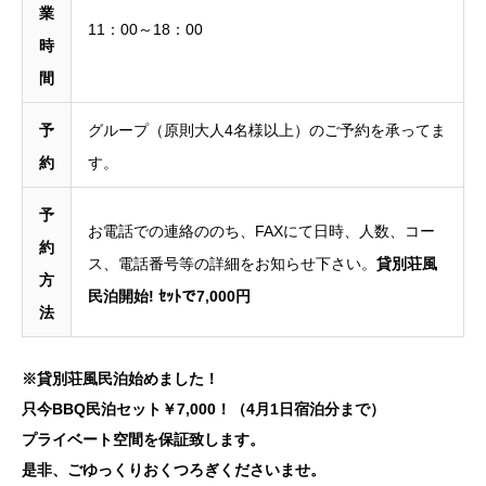
業
11：00～18：00
時
間
予
グループ（原則大人4名様以上）のご予約を承ってま
約
す。
予
お電話での連絡ののち、FAXにて日時、人数、コー
約
ス、電話番号等の詳細をお知らせ下さい。
貸別荘風
方
民泊開始! ｾｯﾄで7,000円
法
※貸別荘風民泊始めました！
只今BBQ民泊セット￥7,000！（4月1日宿泊分まで）
プライベート空間を保証致します。
是非、ごゆっくりおくつろぎくださいませ。