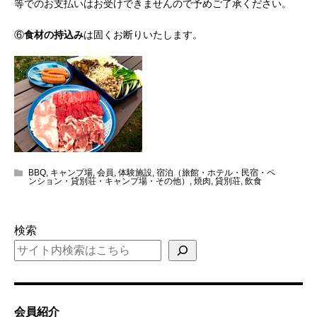
等でのお支払いはお受けできませんので予めご了承ください。
⑥
食材の持込み
は固くお断りいたします。
BBQ
,
キャンプ場
,
会員
,
体験施設
,
宿泊（旅館・ホテル・民宿・ペ
ンション・貸別荘・キャンプ場・その他）
,
焼肉
,
貸別荘
,
飲食
検索
会員紹介