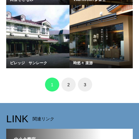
ビレッジ サンレーク
時悠々 楽游
1
2
3
LINK
関連リンク