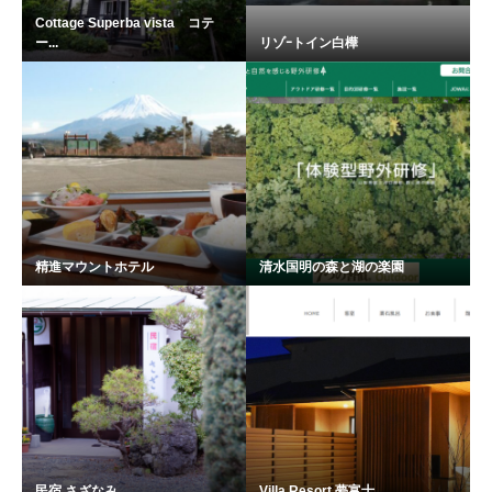
Cottage Superba vista コテ
ー...
リゾｰトイン白樺
精進マウントホテル
清水国明の森と湖の楽園
民宿 さざなみ
Villa Resort 夢富士