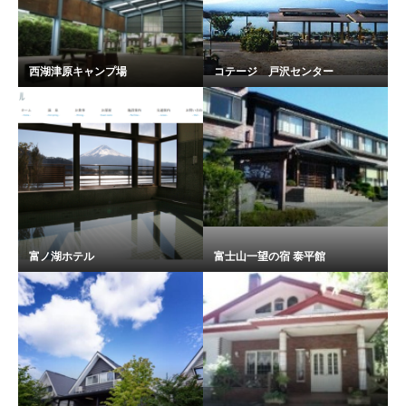
西湖津原キャンプ場
コテージ 戸沢センター
富ノ湖ホテル
富士山一望の宿 泰平館