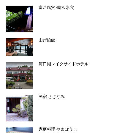
富岳風穴･鳴沢氷穴
山岸旅館
河口湖レイクサイドホテル
民宿 さざなみ
家庭料理 やまぼうし