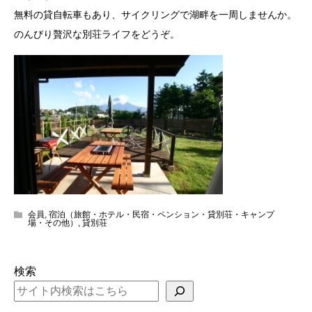
無料の貸自転車もあり、サイクリングで湖畔を一周しませんか。
のんびり贅沢な別荘ライフをどうぞ。
会員
,
宿泊（旅館・ホテル・民宿・ペンション・貸別荘・キャンプ
場・その他）
,
貸別荘
検索