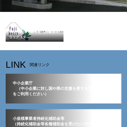
FUJI BERRY 研究会 （画像をク
リック（タ...
LINK
関連リンク
中小企業庁
（中小企業に対し国や県の支援を要する場合はこちら
をご利用ください）
小規模事業者持続化補助金等
（持続化補助金等各種補助金を受けたい方はこちらから