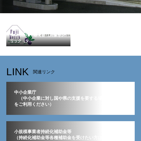
FUJI BERRY 研究会 （画像をク
リック（タ...
LINK
関連リンク
中小企業庁
（中小企業に対し国や県の支援を要する場合はこちら
をご利用ください）
小規模事業者持続化補助金等
（持続化補助金等各種補助金を受けたい方はこちらから