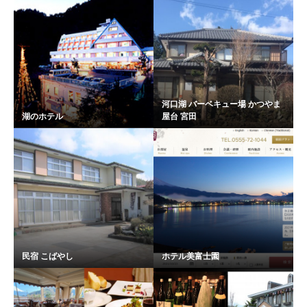
河口湖 バーベキュー場 かつやま
湖のホテル
屋台 宮田
民宿 こばやし
ホテル美富士園