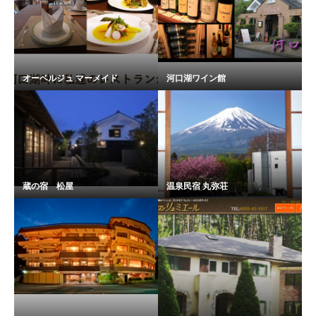
オーベルジュ マーメイド
河口湖ワイン館
蔵の宿 松屋
温泉民宿 丸弥荘