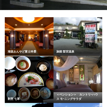
湖楽おんやど富士吟景
旅館 梨宮温泉
＜ペンション＞ カントリｰハウ
割烹 七草
ス モｰニングサラダ