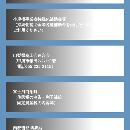
小規模事業者持続化補助金等
（持続化補助金等各種補助金を受けたい方はこちらから
ご利用ください）
山梨県商工会連合会
（甲府市飯田2-2-1ｰ3階
電話055-235-2115）
富士河口湖町
（住民税の申告・利子補給
固定資産税の内容等）
南都留郡 鳴沢村