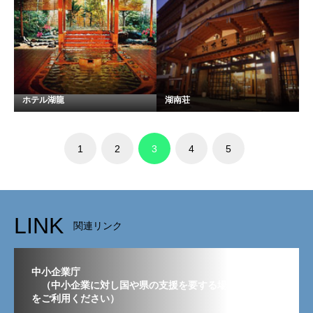
ホテル湖龍
湖南荘
1
2
3
4
5
LINK
関連リンク
中小企業庁
（中小企業に対し国や県の支援を要する場合はこちら
をご利用ください）