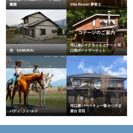
農園
Villa Resort 夢富士
河口湖レイクサイドコテージ 河
侍 SAMURAI
口湖ボートマーケット
河口湖 バーベキュー場 かつやま
パディｰフィｰルド
屋台 宮田