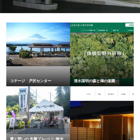
コテージ 戸沢センター
清水国明の森と湖の楽園
愛と憩いの 先勝ブルｰベリｰ観光