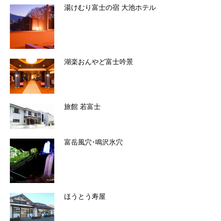
湯けむり富士の宿 大池ホテル
湖楽おんやど富士吟景
旅館 若富士
富岳風穴･鳴沢氷穴
ほうとう寿屋