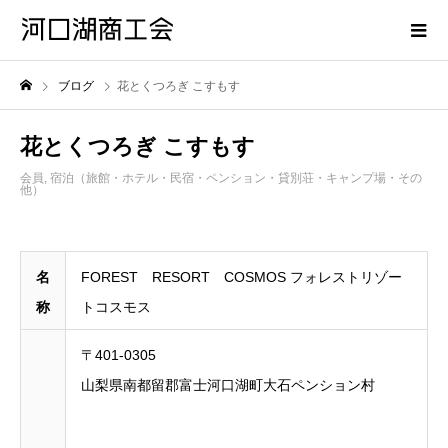
ブログ
花とくつろぎ こすもす
花とくつろぎ こすもす
会員
,
宿泊（旅館・ホテル・民宿・ペンション・貸別荘・キャンプ場・その
他）
名
FOREST RESORT COSMOS フォレストリゾー
称
トコスモス
〒401-0305
山梨県南都留郡富士河口湖町大石ペンション村