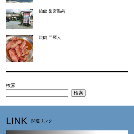
旅館 梨宮温泉
焼肉 亜羅人
検索
検索
LINK
関連リンク