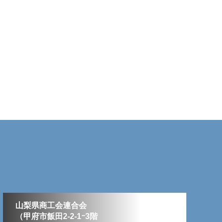
山梨県商工会連合会
（甲府市飯田2-2-1ｰ3階