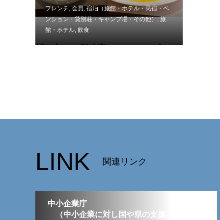
フレンチ
,
会員
,
宿泊（旅館・ホテル・民宿・ペ
ンション・貸別荘・キャンプ場・その他）
,
旅
館・ホテル
,
飲食
LINK
関連リンク
中小企業庁
（中小企業に対し国や県の支援を要する場