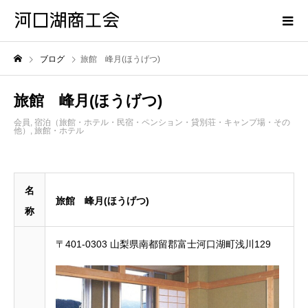
ブログ
旅館 峰月(ほうげつ)
旅館 峰月(ほうげつ)
会員
,
宿泊（旅館・ホテル・民宿・ペンション・貸別荘・キャンプ場・その
他）
,
旅館・ホテル
名
旅館 峰月(ほうげつ)
称
〒401-0303 山梨県南都留郡富士河口湖町浅川129